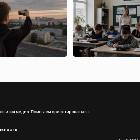
:43
вчера, 07:48
ается за новым
Глобальные тренды цифров
нием цифровых технологий
экономики и влияние онлайн
екома и ФРИИ
на современное общество
0:22
5 августа, 08:44
 лайков
Nature Human Behaviour
азвития медиа. Помогаем ориентироваться в
льность