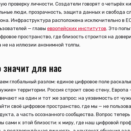
ую проверку личности. Создатели говорят о четырёх ки
льные люди, прозрачность, защита данных и свобода сл
она. Инфраструктура расположена исключительно в ЕС
ьзователей — главы
европейских институтов
. Это поп
фровое пространство, где близость строится на довери
а не на иллюзии анонимной толпы.
о значит для нас
ем глобальный разлом: единое цифровое поле раскалы
чужие» территории. Россия строит свою стену, Европа 
вечают на один и тот же запрос: на уязвимость от чуж
йти своё цифровое пространство, где мы — не пользов
дукта, а часть осознанного сообщества. Вопрос теперь 
мы сами к этой близости: к миру, где наш цифровой про
, а подтверждённая личность, а контекст общения зад