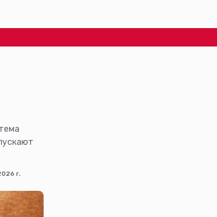
стема
пускают
026 г.