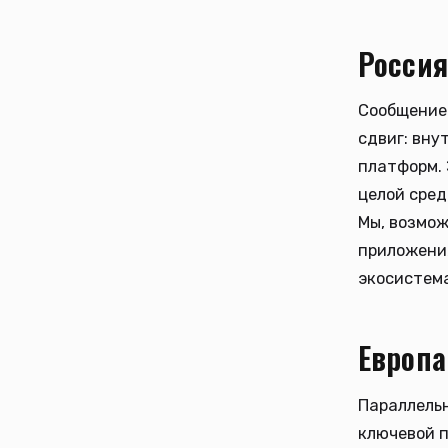
Россия
Сообщение 
сдвиг: вну
платформ. 
целой сред
Мы, возмож
приложения
экосистем
Европа
Параллельн
ключевой п