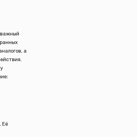
т важный
транных
аналогов, а
ействия.
ду
ие:
. Её