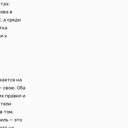
тах:
ова в
, а среди
ытка
и к
вается на
— свою. Оба
их правил и
атели
в том,
филь — это
аёт не