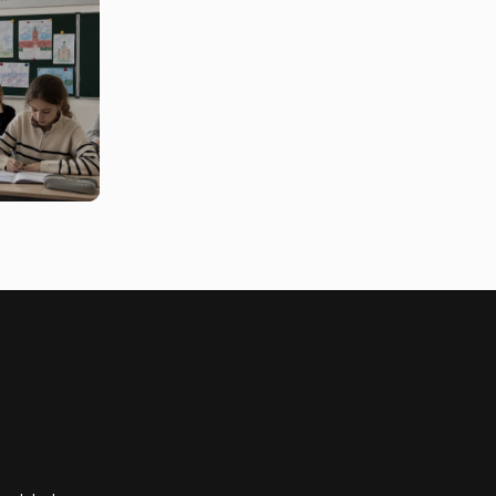
ой
-сектора