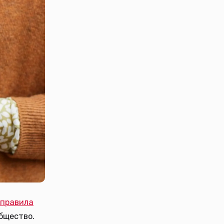
правила
бщество.