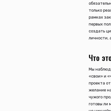
обязательн
только реа
рамках зак
первых пол
создать ци
личности, 
Что эт
Мы наблюда
«свои» и «
проекта от
желание на
чужого про
готовы ли 
не никнейм