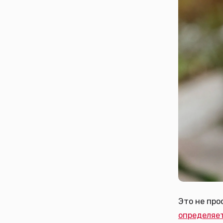
Это не про
определяе