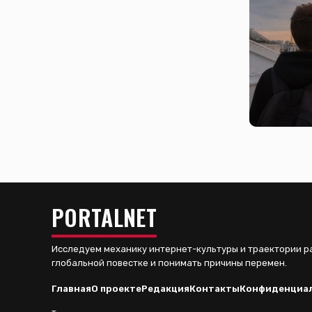
сегодня, 01
Что скрыв
исследова
от Ростел
5 августа, 2
Риск ради
PORTALNET
Исследуем механику интернет-культуры и траектории р
глобальной повестке и понимать причины перемен.
Главная
О проекте
Редакция
Контакты
Конфиденциа