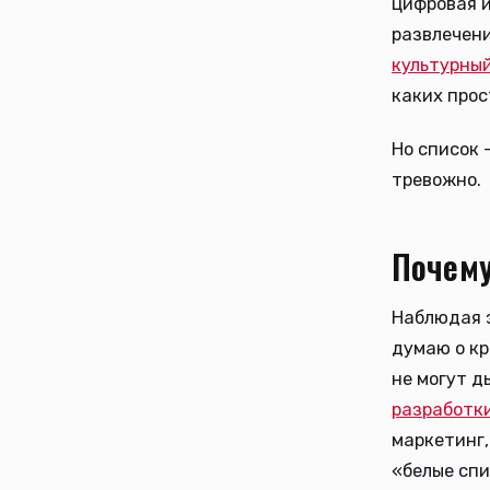
цифровая и
развлечени
культурны
каких прос
Но список 
тревожно.
Почему
Наблюдая з
думаю о кр
не могут д
разработк
маркетинг,
«белые спи