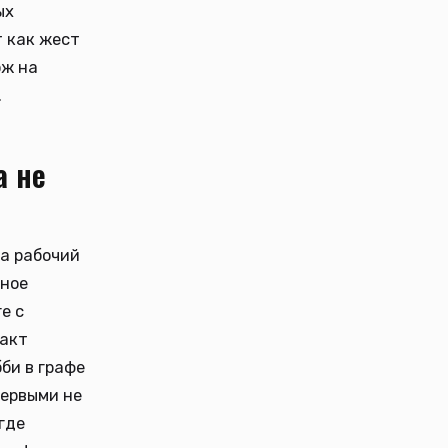
ых
т как жест
ож на
.
а не
 а рабочий
ьное
е с
факт
би в графе
первыми не
где