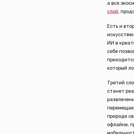
а вся экос
слой
, прод
Есть и вто
искусствен
ИИ в креат
себе позво
приходится
который ло
Третий сло
станет реа
развлечени
перемещаю
природе св
офлайне, п
мобильност