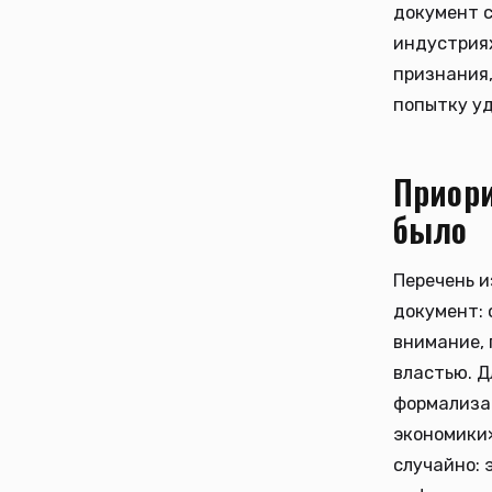
документ с
индустриях
признания,
попытку уд
Приори
было
Перечень и
документ: 
внимание, 
властью. Д
формализац
экономики»
случайно: 