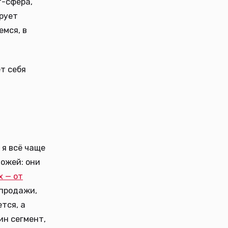
т-сфера,
ирует
емся, в
ёт себя
 я всё чаще
кожей: они
х — от
 продажи,
тся, а
ин сегмент,