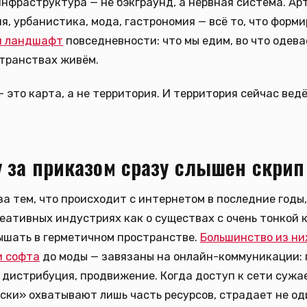
нфраструктура — не бэкграунд, а нервная система. Ар
я, урбанистика, мода, гастрономия — всё то, что форм
й ландшафт
повседневности: что мы едим, во что одева
транствах живём.
— это карта, а не территория. И территория сейчас вед
 за приказом сразу слышен скрип
а тем, что происходит с интернетом в последние годы,
еативных индустриях как о существах с очень тонкой 
ышать в герметичном пространстве.
Большинство из ни
и софта
до моды — завязаны на онлайн-коммуникации:
 дистрибуция, продвижение. Когда доступ к сети сужае
ски» охватывают лишь часть ресурсов, страдает не од