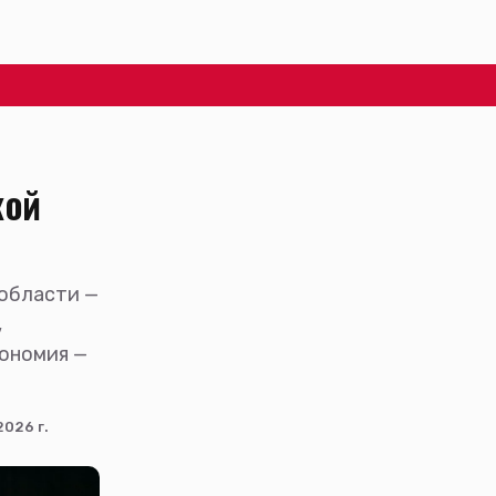
кой
области —
,
рономия —
026 г.