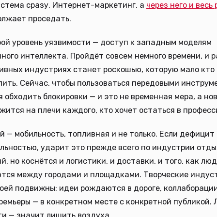
истема сразу. Интернет-маркетинг, а
через него и весь
олжает проседать.
рой уровень уязвимости — доступ к западным моделям
ного интеллекта. Пройдёт совсем немного времени, и р
ивных индустриях станет роскошью, которую мало кто
лить. Сейчас, чтобы пользоваться передовыми инструм
 обходить блокировки — и это не временная мера, а но
жится на плечи каждого, кто хочет остаться в професс
й — мобильность, топливная и не только. Если дефицит
льностью, ударит это прежде всего по индустрии отды
й, но коснётся и логистики, и доставки, и того, как лю
тся между городами и площадками. Творческие индус
оей подвижны: идеи рождаются в дороге, коллаборации
ремьеры — в конкретном месте с конкретной публикой. 
и — значит лишить воздуха.