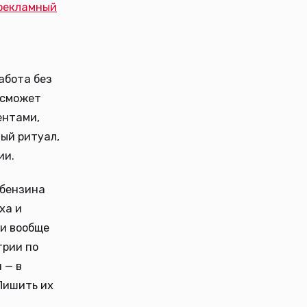
 рекламный
абота без
 сможет
ентами,
вый ритуал,
ии.
 бензина
ха и
ди вообще
трии по
 — в
Лишить их