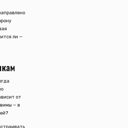
направлено
орону
вая
ится ли —
икам
егда
но
ависит от
звимы — в
ией?
ыстраивать