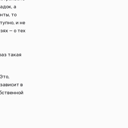
адок, а
нты, то
тупно, и не
зях — о тех
раз такая
Это,
 зависит в
обственной