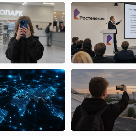
3
вчера, 01:43
отказалось от идеи
Что скрывается за новым
и соцсетей для российских
исследованием цифровых те
в
от Ростелекома и ФРИИ