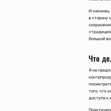
И наконец 
в сторону 
сохранения
«традицио
большой воп
Что де
Я не предл
контрпроду
посмотреть
того, что 
доступе к 
Практическ