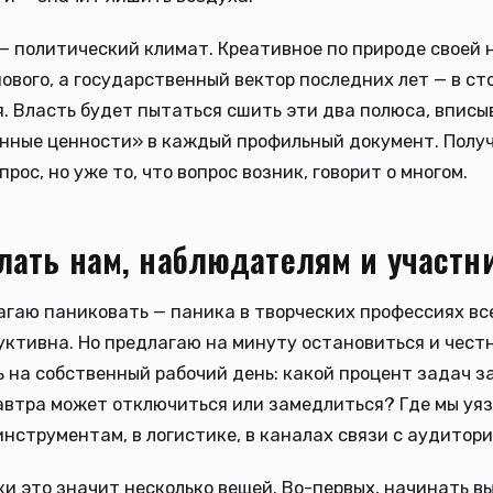
— политический климат. Креативное по природе своей 
нового, а государственный вектор последних лет — в ст
. Власть будет пытаться сшить эти два полюса, вписы
нные ценности» в каждый профильный документ. Получ
рос, но уже то, что вопрос возник, говорит о многом.
лать нам, наблюдателям и участн
агаю паниковать — паника в творческих профессиях вс
ктивна. Но предлагаю на минуту остановиться и чест
 на собственный рабочий день: какой процент задач з
завтра может отключиться или замедлиться? Где мы уя
инструментам, в логистике, в каналах связи с аудитор
и это значит несколько вещей. Во-первых, начинать в