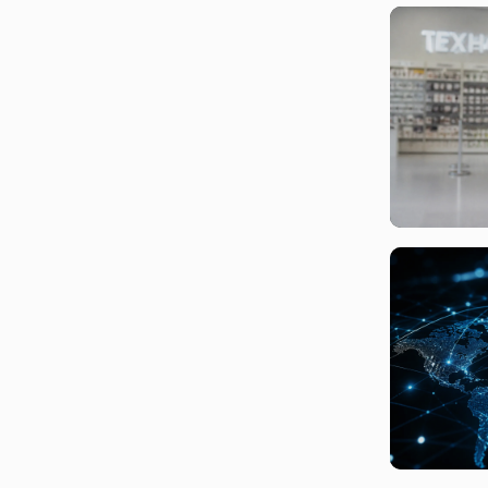
вчера, 14:3
Минцифры 
блокировк
подростко