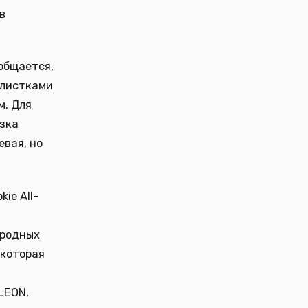
в
ообщается,
алистками
м. Для
азка
евая, но
ie All-
ародных
 которая
LEON,