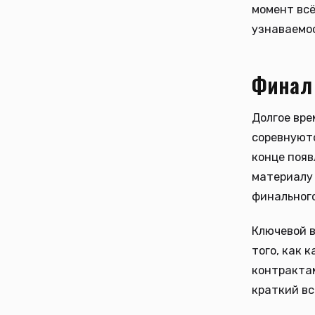
момент всё
узнаваемос
Финал 
Долгое вре
соревнуютс
конце появ
материалу 
финального
Ключевой в
того, как 
контракта
краткий в