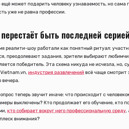
 ещё может подарить человеку узнаваемость, но сама п
ть уже не равна профессии.
перестаёт быть последней серие
мя реалити-шоу работали как понятный ритуал: участ
я, преодолевают задания, зрители выбирают любимчик
ляется победитель. Эта схема никуда не исчезла, но, с
Vietnam.vn,
индустрия развлечений
всё чаще смотрит 
 вечера.
опрос теперь звучит иначе: что происходит с человеко
камеры выключены? Кто продолжает его обучение, кто п
ми,
кто собирает вокруг него профессиональную среду
,
сплеск внимания?