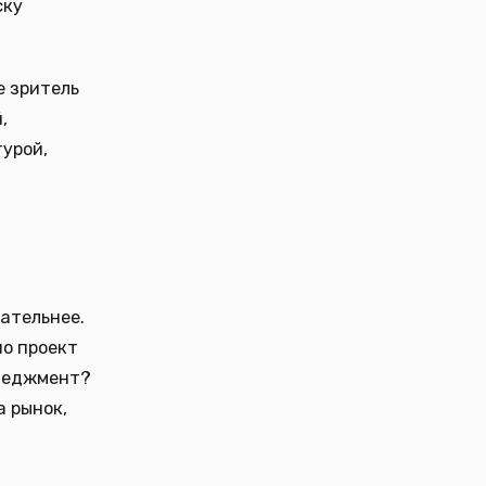
ску
е зритель
,
урой,
мательнее.
но проект
енеджмент?
а рынок,