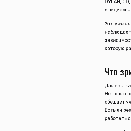
DYLAN, OD,
официальн
Это уже не
наблюдает 
зависимост
которую ра
Что зр
Для нас, к
Не только 
обещает уч
Есть ли ре
работать 