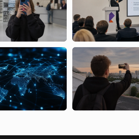
3
вчера, 01:43
отказалось от идеи
Что скрывается за новым
и соцсетей для российских
исследованием цифровых те
в
от Ростелекома и ФРИИ
07:48
5 августа, 20:22
е тренды цифровой
Риск ради лайков