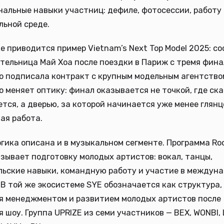
альные навыки участниц: дефиле, фотосессии, работу 
ьной среде.
е приводится пример Vietnam’s Next Top Model 2025: с
тельница Май Хоа после поездки в Париж с тремя фин
 подписала контракт с крупным модельным агентство
о меняет оптику: финал оказывается не точкой, где ск
тся, а дверью, за которой начинается уже менее глянц
ая работа.
гика описана и в музыкальном сегменте. Программа Rook
зывает подготовку молодых артистов: вокал, танцы,
льские навыки, командную работу и участие в междун
 В той же экосистеме SYE обозначается как структура,
я менеджментом и развитием молодых артистов после
 шоу. Группа UPRIZE из семи участников — BEX, WONBI, 