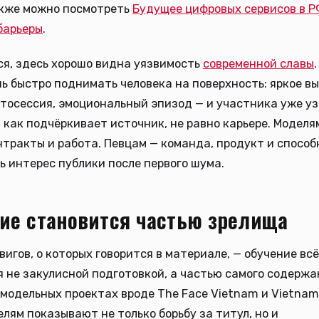
акже можно посмотреть
Будущее цифровых сервисов в Р
барьеры
.
я, здесь хорошо видна уязвимость
современной славы
ь быстро поднимать человека на поверхность: яркое в
тосессия, эмоциональный эпизод — и участника уже уз
 как подчёркивает источник, не равно карьере. Модел
нтракты и работа. Певцам — команда, продукт и способ
 интерес публики после первого шума.
ие становится частью зрелища
вигов, о которых говорится в материале, — обучение вс
 не закулисной подготовкой, а частью самого содержа
 модельных проектах вроде The Face Vietnam и Vietnam’
елям показывают не только борьбу за титул, но и