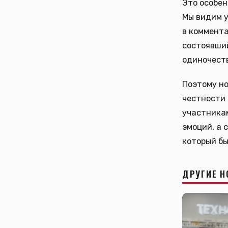
Это особен
Мы видим у
в коммента
состоявший
одиночеств
Поэтому но
честности 
участникам
эмоций, а 
который бы
ДРУГИЕ Н