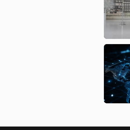
вчера, 14:3
Минцифры 
блокировк
подростко
6 августа, 
Глобальны