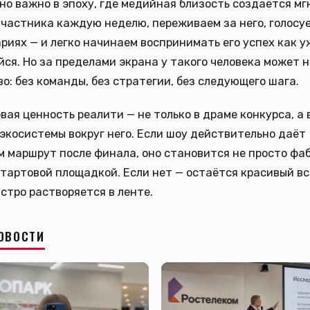
но важно в эпоху, где медийная близость создаётся мг
частника каждую неделю, переживаем за него, голосуе
риях — и легко начинаем воспринимать его успех как у
ся. Но за пределами экрана у такого человека может 
о: без команды, без стратегии, без следующего шага.
вая ценность реалити — не только в драме конкурса, а 
экосистемы вокруг него. Если шоу действительно даёт
 маршрут после финала, оно становится не просто фа
стартовой площадкой. Если нет — остаётся красивый вс
стро растворяется в ленте.
ОВОСТИ