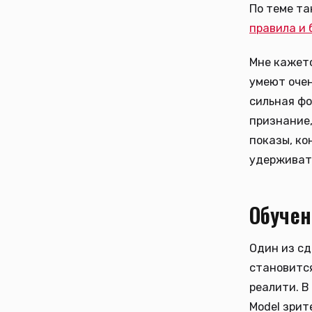
По теме т
правила и 
Мне кажетс
умеют очен
сильная фо
признание,
показы, ко
удерживать
Обучен
Один из сд
становится
реалити. В
Model зрит