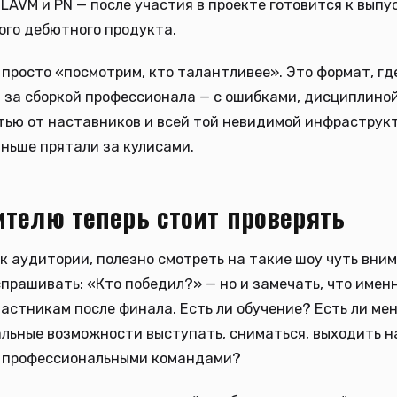
 LAVM и PN — после участия в проекте готовится к выпу
ого дебютного продукта.
 просто «посмотрим, кто талантливее». Это формат, гд
за сборкой профессионала — с ошибками, дисциплиной
ью от наставников и всей той невидимой инфраструкт
ньше прятали за кулисами.
ителю теперь стоит проверять
ак аудитории, полезно смотреть на такие шоу чуть вни
спрашивать: «Кто победил?» — но и замечать, что имен
астникам после финала. Есть ли обучение? Есть ли м
альные возможности выступать, сниматься, выходить н
с профессиональными командами?