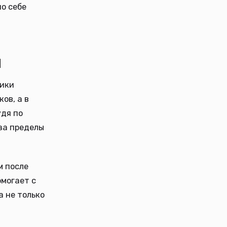
о себе
й
ники
ов, а в
удя по
за пределы
м после
омогает с
 а не только