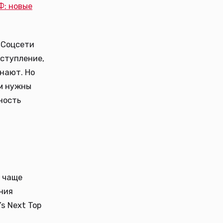
Ф: новые
. Соцсети
ыступление,
нают. Но
ям нужны
ность
ё чаще
ния
s Next Top