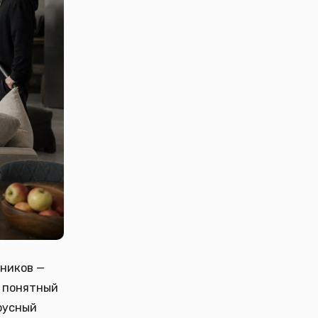
тников —
и понятный
русный