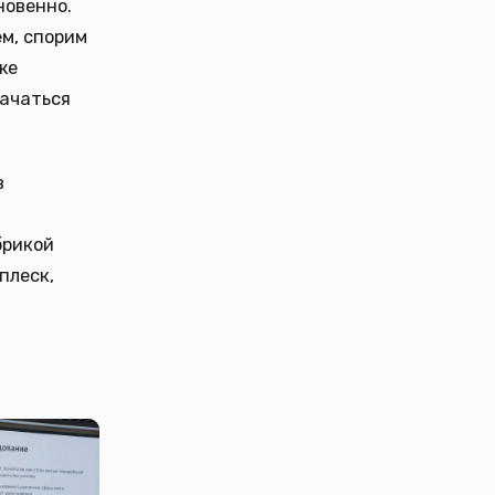
новенно.
м, спорим
же
начаться
в
брикой
плеск,