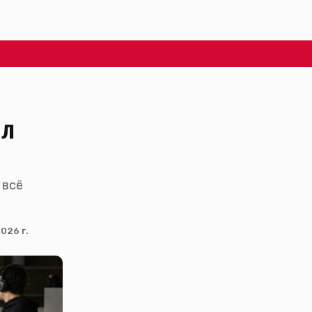
ал
 всё
026 г.