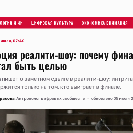
ЛОГИИ И ИИ
ЦИФРОВАЯ КУЛЬТУРА
ЭКОНОМИКА ВНИМАНИЯ
 июля, 07:40
ция реалити-шоу: почему фин
тал быть целью
n пишет о заметном сдвиге в реалити-шоу: интрига
ржится только на том, кто выиграет в финале.
расова
, Антрополог цифровых сообществ
·
обновлено 05 июля 2