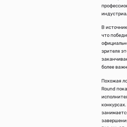
профессион
индустриал
В источник
что победи
официально
зрителя эт
заканчивае
более важн
Похожая ло
Round пока
исполните
конкурсах.
занимаетс
завершения